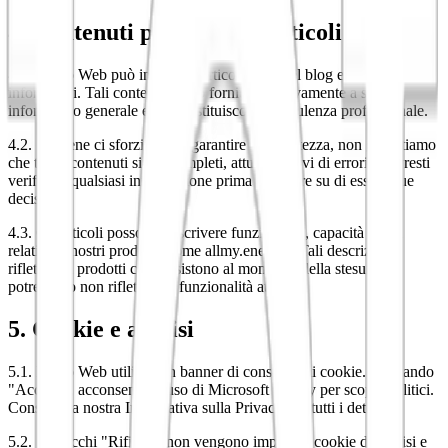
4. Contenuti pubblicati e articoli
4.1. Il Sito Web può includere articoli, post del blog e altri contenuti
informativi. Tali contenuti sono forniti esclusivamente a scopo
informativo generale e non costituiscono consulenza professionale.
4.2. Sebbene ci sforziamo di garantire l'accuratezza, non garantiamo
che tutti i contenuti siano completi, attuali o privi di errori. Dovresti
verificare qualsiasi informazione prima di basare su di essa le tue
decisioni.
4.3. Gli articoli possono descrivere funzionalità, capacità o dati
relativi ai nostri prodotti (come allmy.energy). Tali descrizioni
riflettono i prodotti come esistono al momento della stesura e
potrebbero non riflettere le funzionalità attuali.
5. Cookie e analisi
5.1. Il Sito Web utilizza un banner di consenso ai cookie. Cliccando
"Accetta", acconsenti all'uso di Microsoft Clarity per scopi analitici.
Consulta la nostra Informativa sulla Privacy per tutti i dettagli.
5.2. Se clicchi "Rifiuta", non vengono impostati cookie di analisi e