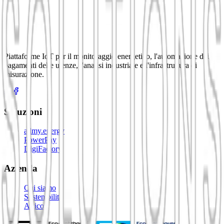
Contattaci oggi per discutere come le nostre soluzioni IoT possono
trasformare la tua attività.
+47 476 15 184
Piattaforme IoT per il monitoraggio energetico, l'automazione dei
pagamenti delle utenze, l'analisi industriale e l'infrastruttura di
salg@iotsolutions.no
misurazione.
Soluzioni
allmy.energy
PowerPay
DigiFactory
Azienda
Chi siamo
Sostenibilità
Articoli