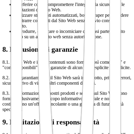
Interferire con o compromettere l'integrità, la sicurezza o le
prestazioni del Sito Web.
Utilizzare strumenti automatizzati, bot o scraper per accedere
o estrarre contenuti dal Sito Web senza previo consenso
scritto.
Riprodurre, duplicare o incorniciare qualsiasi parte del Sito
Web su un altro sito web senza autorizzazione.
8. Esclusione di garanzie
8.1. Il Sito Web e i suoi contenuti sono forniti "così come sono" e
"come disponibili" senza garanzie di alcun tipo, esplicite o implicite.
8.2. Non garantiamo che il Sito Web sarà ininterrotto, privo di errori,
sicuro o privo di virus o altri componenti dannosi.
8.3. Le informazioni sui nostri prodotti e servizi sul Sito Web sono
fornite esclusivamente a scopo informativo generale e non
costituiscono un'offerta vincolante o una garanzia di funzionalità
specifiche.
9. Limitazione di responsabilità