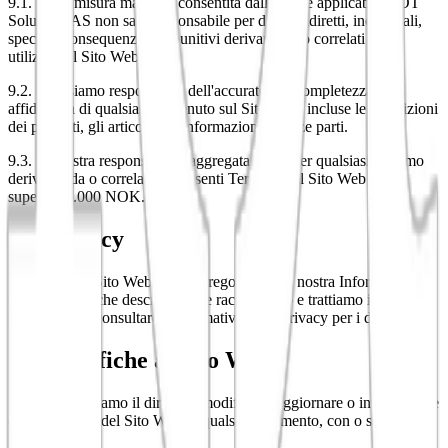
9.1. Nella misura massima consentita dalla legge applicabile, IOT
Solutions AS non sarà responsabile per danni indiretti, incidentali,
speciali, consequenziali o punitivi derivanti da o correlati al tuo
utilizzo del Sito Web.
9.2. Non siamo responsabili dell'accuratezza, completezza o
affidabilità di qualsiasi contenuto sul Sito Web, incluse le descrizioni
dei prodotti, gli articoli o le informazioni di terze parti.
9.3. La nostra responsabilità aggregata totale per qualsiasi reclamo
derivante da o correlato ai presenti Termini o al Sito Web non
supererà 1.000 NOK.
10. Privacy
L'utilizzo del Sito Web è altresì regolato dalla nostra Informativa
sulla Privacy, che descrive come raccogliamo e trattiamo i dati. Ti
preghiamo di consultare l'Informativa sulla Privacy per i dettagli.
11. Modifiche al Sito Web
11.1. Ci riserviamo il diritto di modificare, aggiornare o interrompere
qualsiasi parte del Sito Web in qualsiasi momento, con o senza
preavviso.