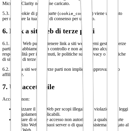
Microsoft Clarity non viene caricato.
5.3. Un cookie di prima parte (
) viene utilizzato
cookie_consent
per ricordare la tua scelta di consenso per un anno.
6. Link a siti web di terze parti
6.1. Il Sito Web può contenere link a siti web esterni gestiti da terze
parti. Non abbiamo alcun controllo e non accettiamo alcuna
responsabilità per i contenuti, le politiche sulla privacy o le pratiche
di siti web di terze parti.
6.2. I link a siti web di terze parti non implicano approvazione o
affiliazione.
7. Uso accettabile
Accetti di non:
Utilizzare il Sito Web per scopi illegali o in violazione di leggi
o regolamenti applicabili.
Tentare di ottenere accesso non autorizzato a qualsiasi parte
del Sito Web, dei suoi server o di qualsiasi sistema collegato al
Sito Web.