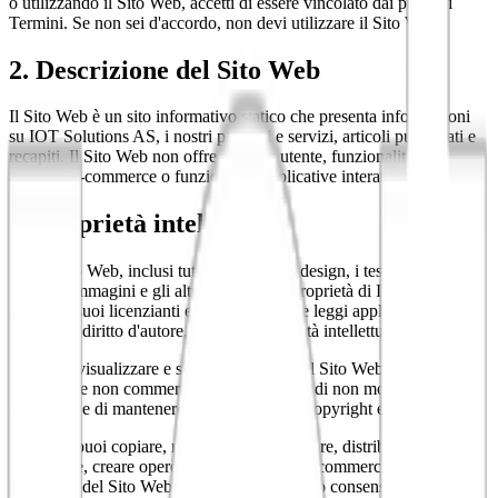
o utilizzando il Sito Web, accetti di essere vincolato dai presenti
Termini. Se non sei d'accordo, non devi utilizzare il Sito Web.
2. Descrizione del Sito Web
Il Sito Web è un sito informativo statico che presenta informazioni
su IOT Solutions AS, i nostri prodotti e servizi, articoli pubblicati e
recapiti. Il Sito Web non offre account utente, funzionalità di
accesso, e-commerce o funzionalità applicative interattive.
3. Proprietà intellettuale
3.1. Il Sito Web, inclusi tutti i software, il design, i testi, la grafica, i
loghi, le immagini e gli altri contenuti, è proprietà di IOT Solutions
AS o dei suoi licenzianti ed è protetto dalle leggi applicabili in
materia di diritto d'autore, marchi e proprietà intellettuale.
3.2. Puoi visualizzare e stampare pagine del Sito Web per uso
personale e non commerciale, a condizione di non modificare il
contenuto e di mantenere tutti gli avvisi di copyright e proprietà.
3.3. Non puoi copiare, riprodurre, ripubblicare, distribuire,
modificare, creare opere derivate o sfruttare commercialmente alcun
contenuto del Sito Web senza il nostro previo consenso scritto.