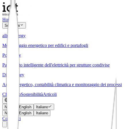
Home
Soluzioni
allmy.energy
Monitoraggio energetico per edifici e portafogli
PowerPay
Pagamento intelligente dell'elettricità per strutture condivise
DigiFactory
Audit energetico, contabilità climatica e monitoraggio dei processi
Chi siamo
Sostenibilità
Articoli
Norsk
English
Italiano
Norsk
English
Italiano
Contattaci